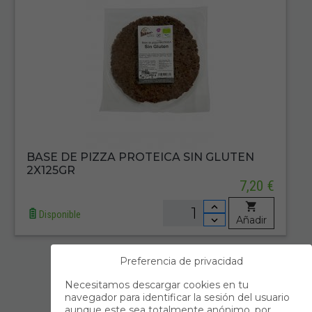
BASE DE PIZZA PROTEICA SIN GLUTEN
2X125GR
7,20 €
Disponible
Añadir
Preferencia de privacidad
Primero
Anterior
Necesitamos descargar cookies en tu
navegador para identificar la sesión del usuario
1
aunque este sea totalmente anónimo, por