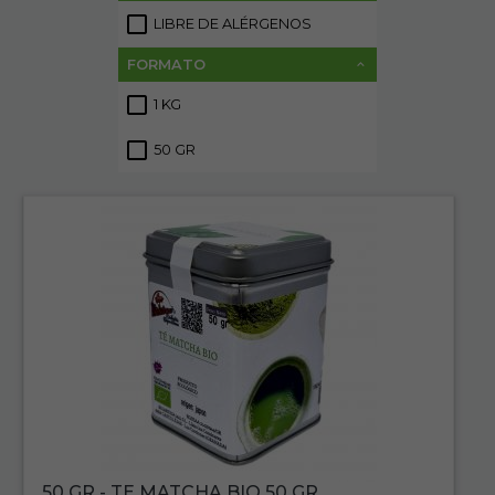
LIBRE DE ALÉRGENOS
2
FORMATO
1 KG
1
50 GR
1
50 GR - TE MATCHA BIO 50 GR