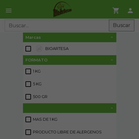
Buscar
Marcas
BIOARTESA
12
FORMATO
1 KG
5
5 KG
2
500 GR
2
MAS DE 1 KG
3
PRODUCTO LIBRE DE ALERGENOS
6