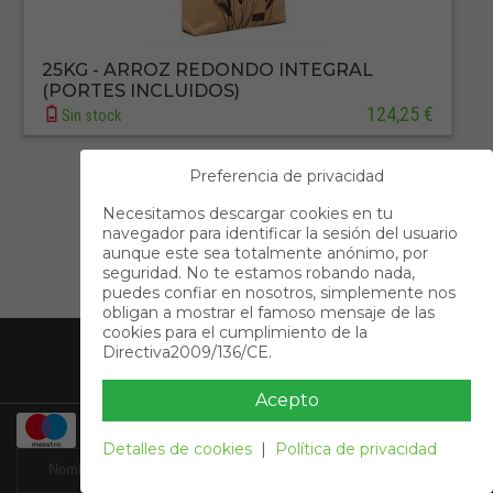
25KG - ARROZ REDONDO INTEGRAL
(PORTES INCLUIDOS)
124,25 €
Sin stock
Preferencia de privacidad
Primero
Anterior
Necesitamos descargar cookies en tu
navegador para identificar la sesión del usuario
1
aunque este sea totalmente anónimo, por
seguridad. No te estamos robando nada,
Siguiente
Último
puedes confiar en nosotros, simplemente nos
obligan a mostrar el famoso mensaje de las
Acerca de Nosotros
cookies para el cumplimiento de la
Directiva2009/136/CE.
Información
Contacto
Acepto
Detalles de cookies
|
Política de privacidad
Suscribete