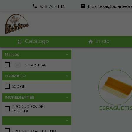
958 74 41 13
bioartesa@bioartesa
Catálogo
Inicio
Marcas
BIOARTESA
3
FORMATO
500 GR
4
INGREDIENTES
PRODUCTOS DE
ESPAGUETI
1
ESPELTA
PRODUCTO ALERGENO
6