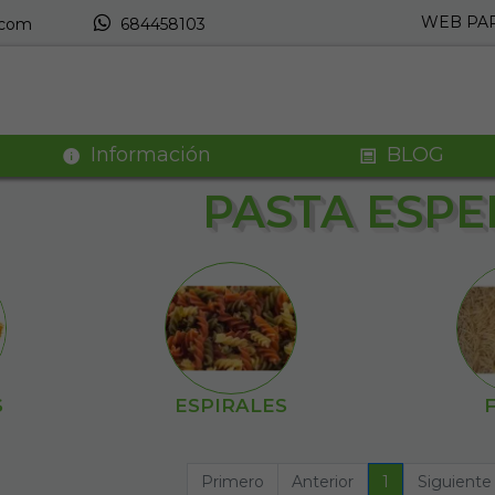
WEB PAR
.com
684458103
Información
BLOG
PASTA ESPE
S
ESPIRALES
Primero
Anterior
1
Siguiente