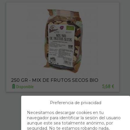
250 GR - MIX DE FRUTOS SECOS BIO
5,68 €
Disponible
Preferencia de privacidad
Primero
Anterior
Necesitamos descargar cookies en tu
navegador para identificar la sesión del usuario
1
2
3
4
...
7
aunque este sea totalmente anónimo, por
seguridad. No te estamos robando nada,