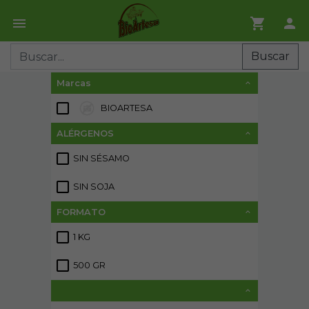
Buscar
Marcas
BIOARTESA
72
ALÉRGENOS
SIN SÉSAMO
2
SIN SOJA
2
FORMATO
1 KG
18
500 GR
1