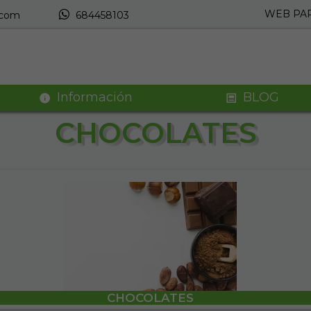
WEB PAR
.com
684458103
Información
BLOG
CHOCOLATES
CHOCOLATES