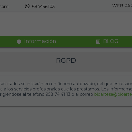
WEB PAR
.com
684458103
Información
BLOG
RGPD
cilitados se incluirán en un fichero autorizado, del que es res
tiva a los servicios profesionales que les prestamos. Les informam
irigiéndose al teléfono 958 74 41 13 o al correo
bioartesa@bioart