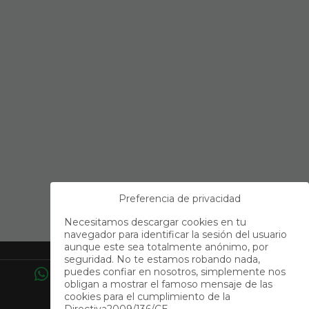
Preferencia de privacidad
Necesitamos descargar cookies en tu
navegador para identificar la sesión del usuario
aunque este sea totalmente anónimo, por
Contacto
seguridad. No te estamos robando nada,
puedes confiar en nosotros, simplemente nos
obligan a mostrar el famoso mensaje de las
cookies para el cumplimiento de la