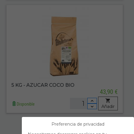
5 KG - AZUCAR COCO BIO
43,90 €
Disponible
Añadir
Preferencia de privacidad
Primero
Anterior