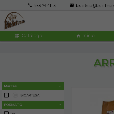
958 74 41 13
bioartesa@bioartesa
Catálogo
Inicio
AR
Marcas
BIOARTESA
3
FORMATO
1 KG
3