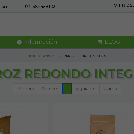
WEB PAR
.com
684458103
Información
BLOG
INICIO
ARROCES
ARROZ REDONDO INTEGRAL
ROZ REDONDO INTEG
Primero
Anterior
1
Siguiente
Último