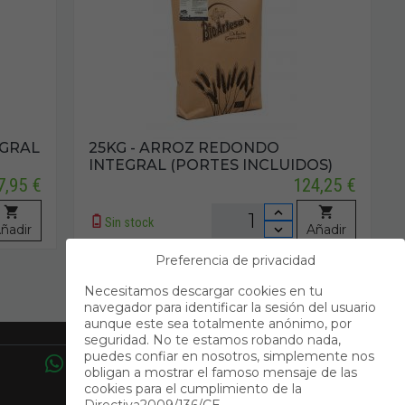
EGRAL
25KG - ARROZ REDONDO
INTEGRAL (PORTES INCLUIDOS)
7,95 €
124,25 €
Sin stock
ñadir
Añadir
Preferencia de privacidad
Necesitamos descargar cookies en tu
navegador para identificar la sesión del usuario
aunque este sea totalmente anónimo, por
Contacto
seguridad. No te estamos robando nada,
puedes confiar en nosotros, simplemente nos
obligan a mostrar el famoso mensaje de las
cookies para el cumplimiento de la