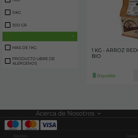
5 KG
1
500 GR
1
MAS DE 1 KG
1
1 KG - ARROZ R
BIO
PRODUCTO LIBRE DE
2
ALERGENOS
Disponible
Acerca de Nosotros