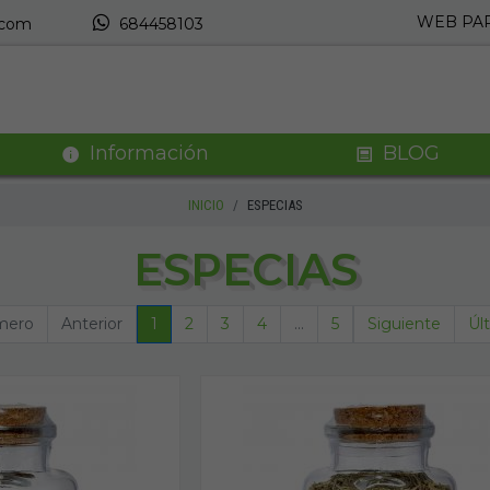
WEB PAR
.com
684458103
Información
BLOG
INICIO
ESPECIAS
ESPECIAS
mero
Anterior
1
2
3
4
...
5
Siguiente
Úl