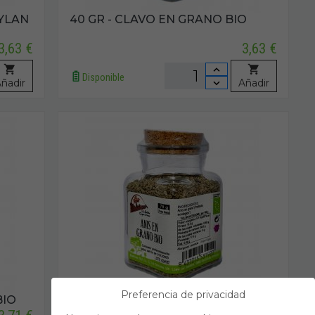
EYLAN
40 GR - CLAVO EN GRANO BIO
3,63 €
3,63 €
Disponible
ñadir
Añadir
Preferencia de privacidad
BIO
75 GR - ANIS EN GRANO BIO