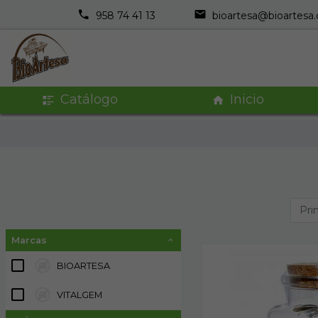
958 74 41 13
bioartesa@bioartesa
Catálogo
Inicio
Pri
Marcas
BIOARTESA
55
VITALGEM
1