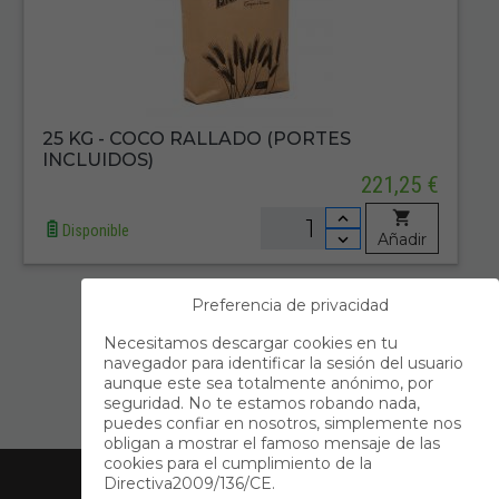
25 KG - COCO RALLADO (PORTES
INCLUIDOS)
221,25 €
Disponible
Añadir
Preferencia de privacidad
Primero
Anterior
Necesitamos descargar cookies en tu
navegador para identificar la sesión del usuario
1
aunque este sea totalmente anónimo, por
seguridad. No te estamos robando nada,
Siguiente
Último
puedes confiar en nosotros, simplemente nos
obligan a mostrar el famoso mensaje de las
Acerca de Nosotros
cookies para el cumplimiento de la
Directiva2009/136/CE.
Información