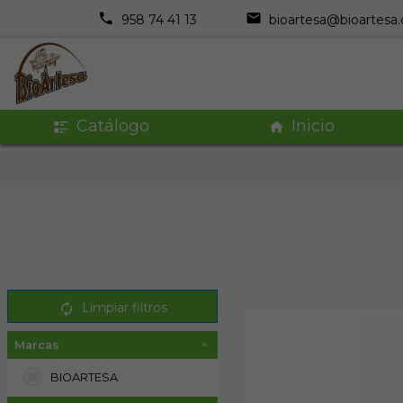
958 74 41 13
bioartesa@bioartesa
Catálogo
Inicio
Limpiar filtros
Marcas
BIOARTESA
2