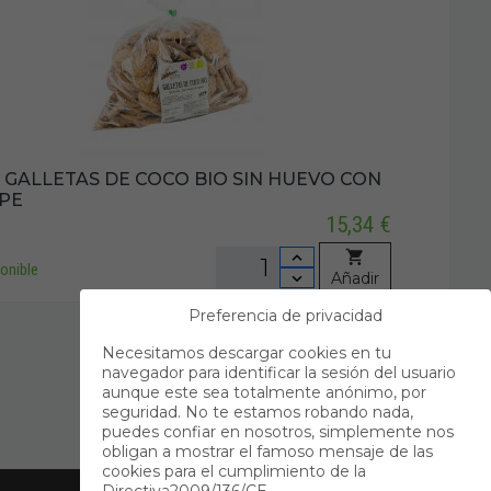
 - GALLETAS DE COCO BIO SIN HUEVO CON
PE
15,34 €
onible
Añadir
Preferencia de privacidad
Necesitamos descargar cookies en tu
navegador para identificar la sesión del usuario
aunque este sea totalmente anónimo, por
seguridad. No te estamos robando nada,
puedes confiar en nosotros, simplemente nos
obligan a mostrar el famoso mensaje de las
cookies para el cumplimiento de la
Contacto