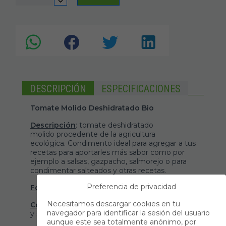
DESCRIPCIÓN
ESPECIFICACIONES
Tomate Molido Deshidratado Bio
Descripción
: tomate deshidratado
molido procedente de la agricultura
ecológica. Condimento ideal para agregar a tus
recetas para aportarles más sabor como por
ejemplo a salsas, gazpacho, salmorejo o para
condimentar salteados y otras recetas.
Preferencia de privacidad
Formato
: viene presentado en bolsa de 100 g.
Necesitamos descargar cookies en tu
Conservación
: conservar en ambiente fresco
navegador para identificar la sesión del usuario
y seco.
aunque este sea totalmente anónimo, por