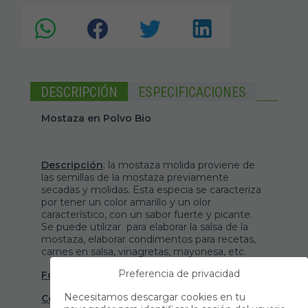
DESCRIPCIÓN
ESPECIFICACIONES
Mostaza en Polvo Bio
Descripción
: la mostaza molida proviene de
las semillas de la mostaza previamente
secadas y molidas. Esta especia se caracteriza
por tener un color amarillo y un olor
característico, con un sabor fuerte y picante.
Se puede utilizar para elaborar la salsa de la
mostaza, elaborar condimentos para recetas,
carnes en salsa, vinagretas, mayonesa, etc.
Preferencia de privacidad
Formato
: viene presentado en bolsa de 1 kg.
Necesitamos descargar cookies en tu
Conservación
: conservar en ambiente fresco