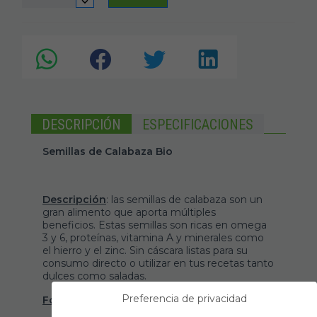
DESCRIPCIÓN
ESPECIFICACIONES
Semillas de Calabaza Bio
Descripción
: las semillas de calabaza son un
gran alimento que aporta múltiples
beneficios. Estas semillas son ricas en omega
3 y 6, proteínas, vitamina A y minerales como
el hierro y el zinc. Sin cáscara listas para su
consumo directo o utilizar en tus recetas tanto
dulces como saladas.
Preferencia de privacidad
Formato
: viene presentado en bolsa de 25 kg.