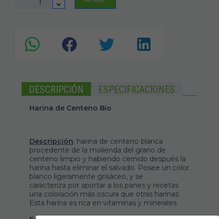
DESCRIPCIÓN
ESPECIFICACIONES
Harina de Centeno Bio
Descripción
: harina de centeno blanca
procedente de la molienda del grano de
centeno limpio y habiendo cernido después la
harina hasta eliminar el salvado. Posee un color
blanco ligeramente grisáceo, y se
caracteriza por aportar a los panes y recetas
una coloración más oscura que otras harinas.
Esta harina es rica en vitaminas y minerales.