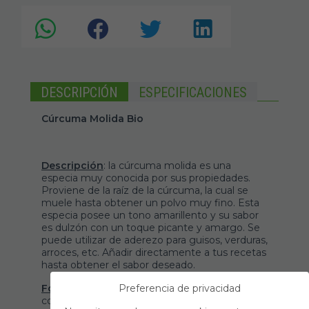
DESCRIPCIÓN
ESPECIFICACIONES
Cúrcuma Molida Bio
Descripción
: la cúrcuma molida es una
especia muy conocida por sus propiedades.
Proviene de la raíz de la cúrcuma, la cual se
muele hasta obtener un polvo muy fino. Esta
especia posee un tono amarillento y su sabor
es dulzón con un toque picante y amargo. Se
puede utilizar de aderezo para guisos, verduras,
arroces, etc. Añadir directamente a tus recetas
hasta obtener el sabor deseado.
Formato
: viene presentado en bote de cristal
Preferencia de privacidad
con tapón de corcho de 85 g.