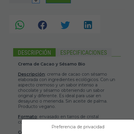
DESCRIPCIÓN
ESPECIFICACIONES
Crema de Cacao y Sésamo Bio
Descripción
: crema de cacao con sésamo
elaborada con ingredientes ecológicos. Con un
aspecto cremoso y un sabor intenso a
chocolate y sésamo obteniendo un sabor
original y diferente. Es ideal para usar en
desayuno o merienda. Sin aceite de palma.
Producto vegano.
Formato
: envasado en tarros de cristal
conteniendo 200g de producto.
Preferencia de privacidad
Conservación
: conservar en ambiente fresco