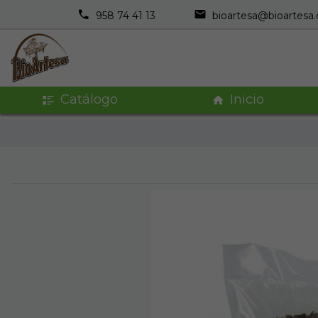
958 74 41 13
bioartesa@bioartesa
Catálogo
Inicio