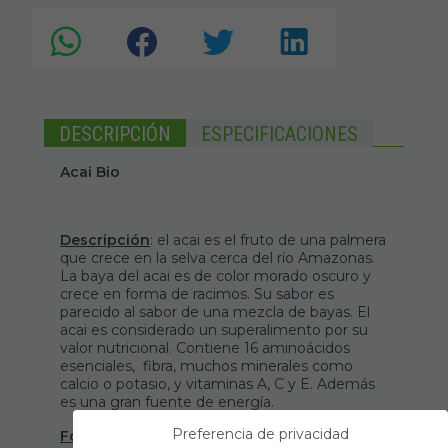
DESCRIPCIÓN
ESPECIFICACIONES
Acai Bio
Descripción
: el acai es el fruto de una palmera
que crece en la selva cerca del río Amazonas.
La baya del acai es de color morado oscuro y
crece en forma de racimos. Su sabor es
parecido al sabor de una mezcla de bayas. El
acai es considerado un superalimento por su
valor nutricional. Contiene 16 aminoácidos
esenciales, fibra, muchos minerales como
calcio o potasio, y vitaminas A, C y E. Además
es una gran fuente de energía.
Preferencia de privacidad
Formato
: viene presentado en bolsa de 50 g.